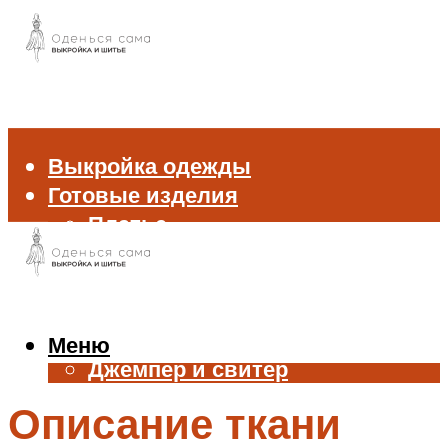
Выкройка одежды
Готовые изделия
Платье
Брюки
Блуза и рубашка
Пиджак и жакет
Жилет
Меню
Джемпер и свитер
Нижнее белье
Описание ткани
Аксессуары