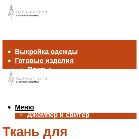
Выкройка одежды
Готовые изделия
Платье
Брюки
Блуза и рубашка
Пиджак и жакет
Жилет
Меню
Джемпер и свитер
Нижнее белье
Ткань для
Аксессуары