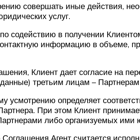
трению совершать иные действия, не
ридических услуг.
ом по содействию в получении Клиент
онтактную информацию в объеме, пр
ашения, Клиент дает согласие на пе
данные) третьим лицам – Партнерам
оему усмотрению определяет соответс
артнера. При этом Клиент принимает 
Партнерами либо организуемых ими ю
о Соглашения Агент считается испол