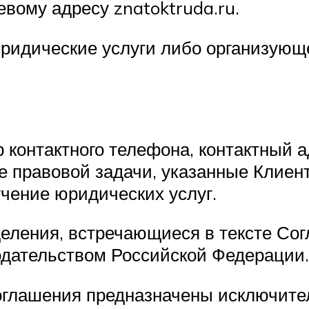
вому адресу znatoktruda.ru.
ридические услуги либо организующе
 контактного телефона, контактный а
е правовой задачи, указанные Клиен
учение юридических услуг.
деления, встречающиеся в тексте Со
одательством Российской Федерации.
 Соглашения предназначены исключит