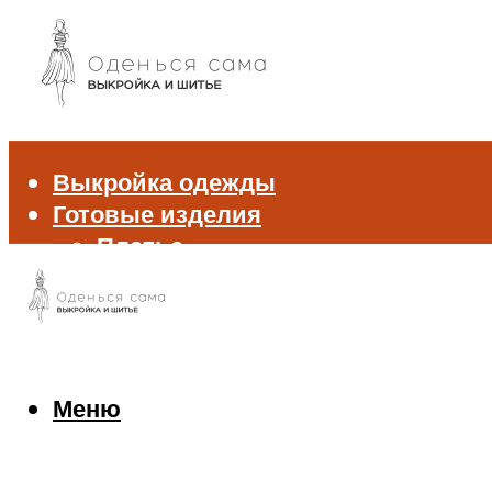
Выкройка одежды
Готовые изделия
Платье
Брюки
Блуза и рубашка
Пиджак и жакет
Жилет
Джемпер и свитер
Меню
Нижнее белье
Аксессуары