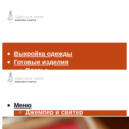
Выкройка одежды
Готовые изделия
Платье
Брюки
Блуза и рубашка
Пиджак и жакет
Жилет
Меню
Джемпер и свитер
Нижнее белье
Аксессуары