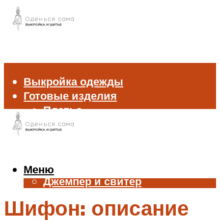
Выкройка одежды
Готовые изделия
Платье
Брюки
Блуза и рубашка
Пиджак и жакет
Жилет
Меню
Джемпер и свитер
Нижнее белье
Шифон: описание
Аксессуары