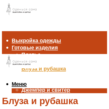
Выкройка одежды
Готовые изделия
Платье
Брюки
Блуза и рубашка
Пиджак и жакет
Жилет
Меню
Джемпер и свитер
Нижнее белье
Блуза и рубашка
Аксессуары