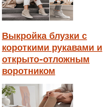
Выкройка блузки с
короткими рукавами и
открыто-отложным
воротником