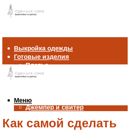
Выкройка одежды
Готовые изделия
Платье
Брюки
Блуза и рубашка
Пиджак и жакет
Жилет
Меню
Джемпер и свитер
Нижнее белье
Как самой сделать
Аксессуары