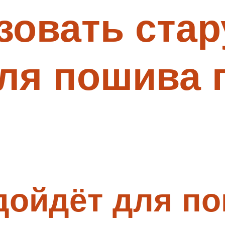
зовать ста
для пошива 
дойдёт для п