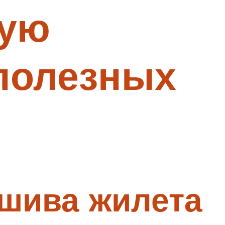
рую
полезных
ошива жилета