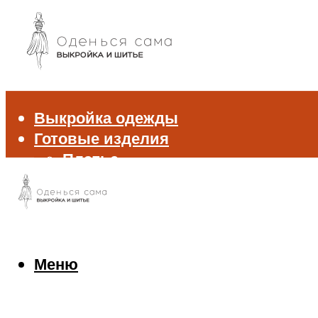
Выкройка одежды
Готовые изделия
Платье
Брюки
Блуза и рубашка
Пиджак и жакет
Жилет
Джемпер и свитер
Меню
Нижнее белье
Аксессуары