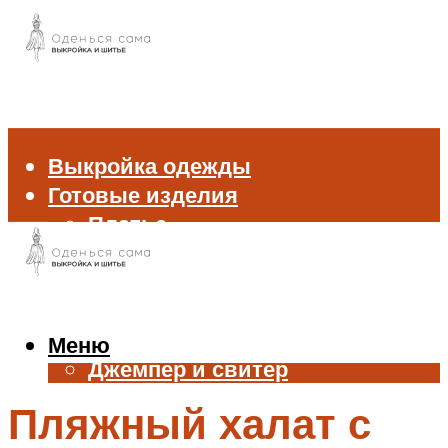
Выкройка одежды
Готовые изделия
Платье
Брюки
Блуза и рубашка
Пиджак и жакет
Жилет
Меню
Джемпер и свитер
Нижнее белье
Пляжный халат с
Аксессуары