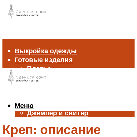
Выкройка одежды
Готовые изделия
Платье
Брюки
Блуза и рубашка
Пиджак и жакет
Жилет
Меню
Джемпер и свитер
Нижнее белье
Креп: описание
Аксессуары