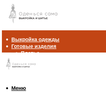
Выкройка одежды
Готовые изделия
Платье
Брюки
Блуза и рубашка
Пиджак и жакет
Жилет
Джемпер и свитер
Меню
Нижнее белье
Аксессуары