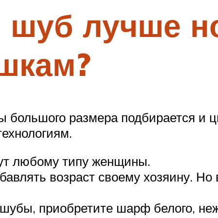
 шуб лучше н
шкам?
ы большого размера подбирается и ц
технологиям.
дут любому типу женщины.
авлять возраст своему хозяину. Но в
шубы, приобретите шарф белого, неж