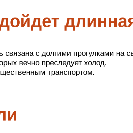
одойдет длинна
ь связана с долгими прогулками на с
рых вечно преследует холод.
щественным транспортом.
ли