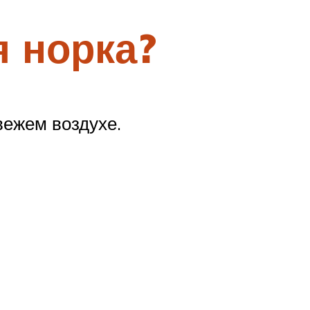
я норка?
вежем воздухе.