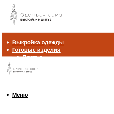
Выкройка одежды
Готовые изделия
Платье
Брюки
Блуза и рубашка
Пиджак и жакет
Жилет
Джемпер и свитер
Меню
Нижнее белье
Аксессуары