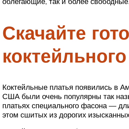
облегающие, так и более свободные
Скачайте гот
коктейльного
Коктейльные платья появились в Аме
США были очень популярны так наз
платьях специального фасона — длин
этом сшитых из дорогих изысканных