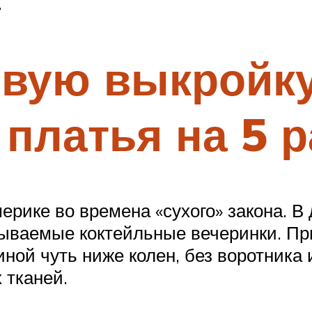
.
овую выкройк
 платья на 5 
рике во времена «сухого» закона. В
ываемые коктейльные вечеринки. При
ой чуть ниже колен, без воротника и 
 тканей.