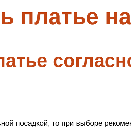
ь платье на
атье согласн
ьной посадкой, то при выборе реком