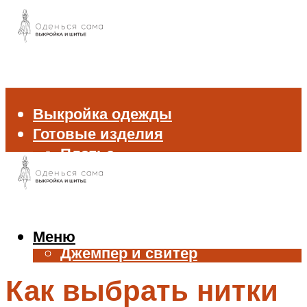
Выкройка одежды
Готовые изделия
Платье
Брюки
Блуза и рубашка
Пиджак и жакет
Жилет
Меню
Джемпер и свитер
Нижнее белье
Как выбрать нитки
Аксессуары