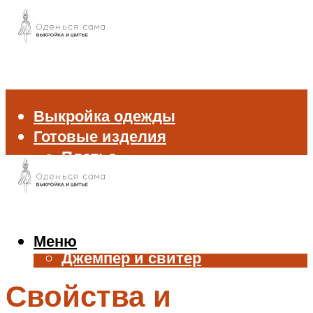
Выкройка одежды
Готовые изделия
Платье
Брюки
Блуза и рубашка
Пиджак и жакет
Жилет
Меню
Джемпер и свитер
Нижнее белье
Свойства и
Аксессуары