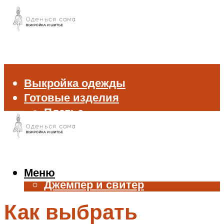
Выкройка одежды
Готовые изделия
Платье
Брюки
Блуза и рубашка
Пиджак и жакет
Жилет
Меню
Джемпер и свитер
Нижнее белье
Как выбрать
Аксессуары