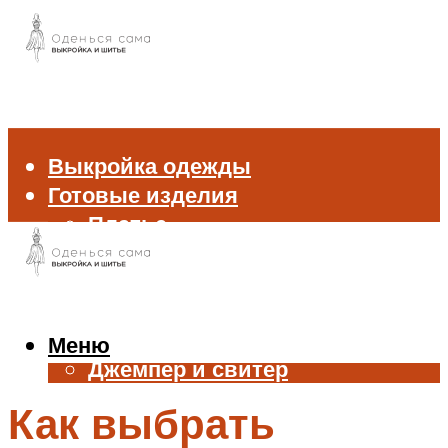
Выкройка одежды
Готовые изделия
Платье
Брюки
Блуза и рубашка
Пиджак и жакет
Жилет
Меню
Джемпер и свитер
Нижнее белье
Как выбрать
Аксессуары