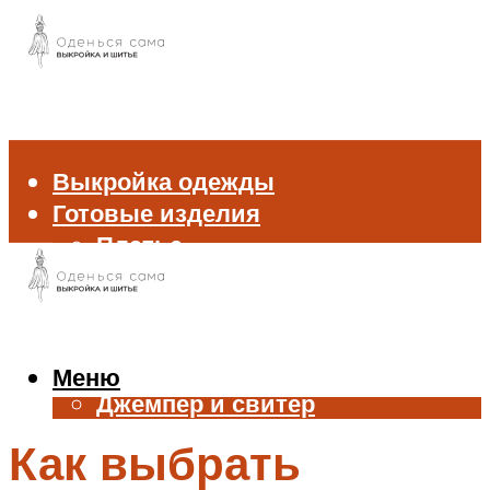
Выкройка одежды
Готовые изделия
Платье
Брюки
Блуза и рубашка
Пиджак и жакет
Жилет
Меню
Джемпер и свитер
Нижнее белье
Как выбрать
Аксессуары