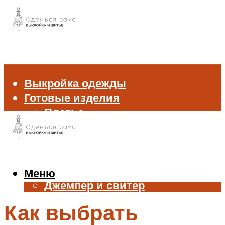
Выкройка одежды
Готовые изделия
Платье
Брюки
Блуза и рубашка
Пиджак и жакет
Жилет
Меню
Джемпер и свитер
Нижнее белье
Как выбрать
Аксессуары