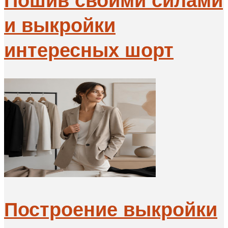
и выкройки
интересных шорт
Построение выкройки