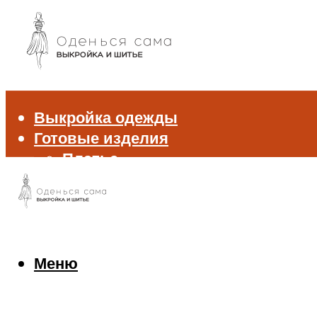
Выкройка одежды
Готовые изделия
Платье
Брюки
Блуза и рубашка
Пиджак и жакет
Жилет
Джемпер и свитер
Меню
Нижнее белье
Аксессуары