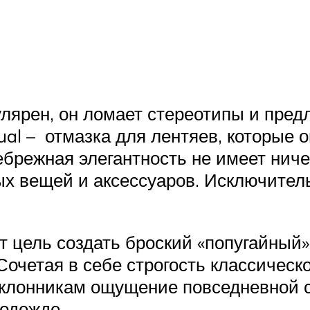
улярен, он ломает стереотипы и пре
ual – отмазка для лентяев, которые
брежная элегантность не имеет ниче
ых вещей и аксессуаров. Исключител
 цель создать броский «попугайный»
 Сочетая в себе строгость классичес
оклонникам ощущение повседневной 
 одежде