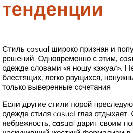
тенденции
Стиль casual широко признан и поп
решений. Одновременно с этим, cas
одежде словами «я ношу кэжуал». Не
блестящих, легко рвущихся, ненужн
только выверенные сочетания
Если другие стили порой преследуют
одежде стиля casual глаз отдыхает.
небрежность, casual дарит своим п
наскучивший жесткий формализм в