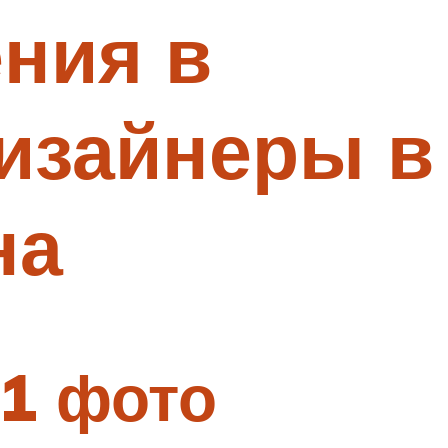
ния в
изайнеры в
на
21 фото