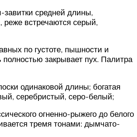
ы-завитки средней длины,
, реже встречаются серый,
авных по густоте, пышности и
ь полностью закрывает пух. Палитра
олоски одинаковой длины; богатая
вый, серебристый, серо-белый;
ссического огненно-рыжего до белого
ливается тремя тонами: дымчато-