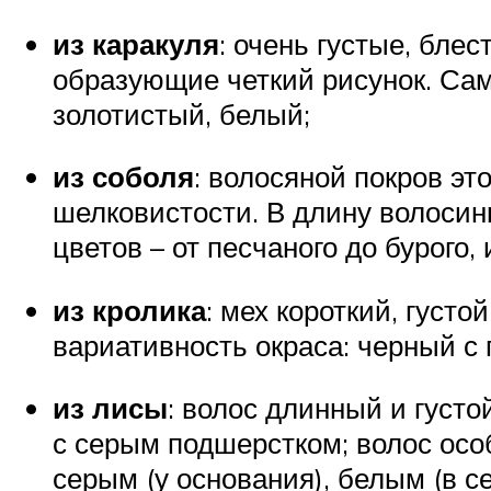
из каракуля
: очень густые, бле
образующие четкий рисунок. Сам
золотистый, белый;
из соболя
: волосяной покров эт
шелковистости. В длину волосин
цветов – от песчаного до бурого,
из кролика
: мех короткий, густ
вариативность окраса: черный с
из лисы
: волос длинный и густо
с серым подшерстком; волос осо
серым (у основания), белым (в се