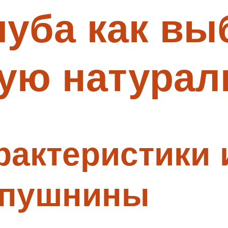
уба как вы
ную натура
актеристики 
 пушнины