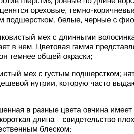
отив шерсти», ровные по длине ворс
е ценятся ореховые, темно-коричневы
м подшерстком, белые, черные с фи
лковистый мех с длинными волосинка
ает в нем. Цветовая гамма предста
он темнее общей окраски;
истый мех с густым подшерстком; на
дешевой нутрии, которую часто выда
ашенная в разные цвета овчина имеет
короткая длина – свидетельство плохо
тественным блеском;