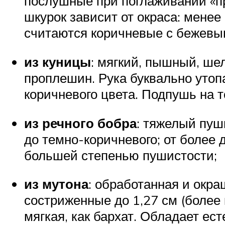
послушные при поглаживании «пр
шкурок зависит от окраса: мене
считаются коричневые с бежевы
из куницы
: мягкий, пышный, ше
проплешин. Рука буквально утоп
коричневого цвета. Подпушь на т
из речного бобра
: тяжелый пуш
до темно-коричневого; от более 
большей степенью пушистости;
из мутона
: обработанная и окр
состриженные до 1,27 см (более 
мягкая, как бархат. Обладает ес