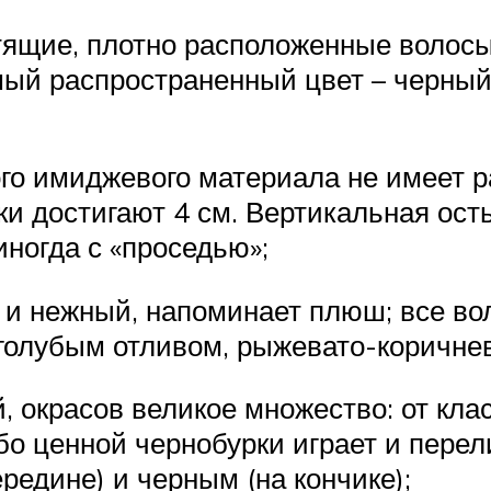
стящие, плотно расположенные волос
ый распространенный цвет – черный
ого имиджевого материала не имеет р
ки достигают 4 см. Вертикальная ост
 иногда с «проседью»;
ой и нежный, напоминает плюш; все в
 голубым отливом, рыжевато-коричне
й, окрасов великое множество: от кла
бо ценной чернобурки играет и пере
редине) и черным (на кончике);