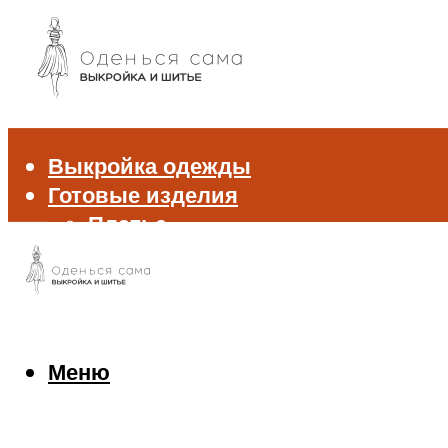
Выкройка одежды
Готовые изделия
Платье
Брюки
Блуза и рубашка
Пиджак и жакет
Жилет
Джемпер и свитер
Меню
Нижнее белье
Аксессуары