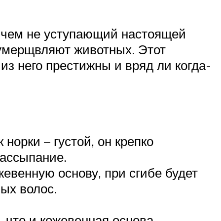
ничем не уступающий настоящей
умерщвляют животных. Этот
из него престижны и вряд ли когда-
норки – густой, он крепко
рассыпание.
жевенную основу, при сгибе будет
ых волос.
, что и кожевенная основа