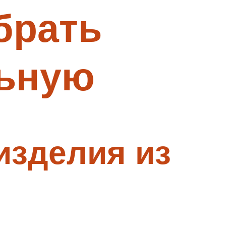
брать
льную
изделия из