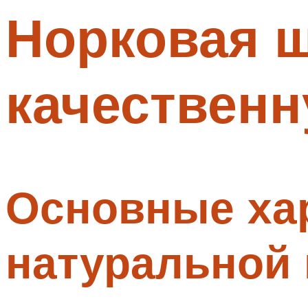
Норковая ш
Меню
качествен
Основные хар
натуральной