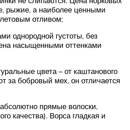
инки не слипаются. Цена норковых
е, рыжие, а наиболее ценными
олетовым отливом;
ми однородной густоты, без
влена насыщенными оттенками
туральные цвета – от каштанового
ют за бобровый мех, он отличается
 абсолютно прямые волоски,
го качества). Ворса гладкая и