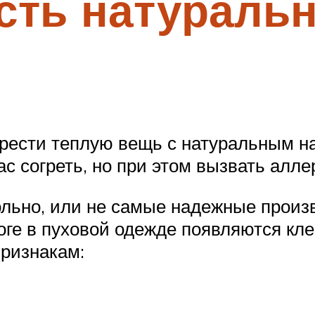
сть натураль
рести теплую вещь с натуральным н
с согреть, но при этом вызвать алле
польно, или не самые надежные произ
оге в пуховой одежде появляются кл
признакам: