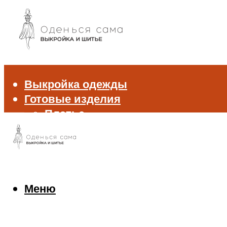
Выкройка одежды
Готовые изделия
Платье
Брюки
Блуза и рубашка
Пиджак и жакет
Жилет
Джемпер и свитер
Меню
Нижнее белье
Аксессуары