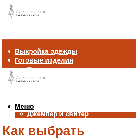
Выкройка одежды
Готовые изделия
Платье
Брюки
Блуза и рубашка
Пиджак и жакет
Жилет
Меню
Джемпер и свитер
Нижнее белье
Как выбрать
Аксессуары