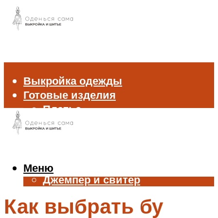
Выкройка одежды
Готовые изделия
Платье
Брюки
Блуза и рубашка
Пиджак и жакет
Жилет
Меню
Джемпер и свитер
Нижнее белье
Как выбрать бу
Аксессуары