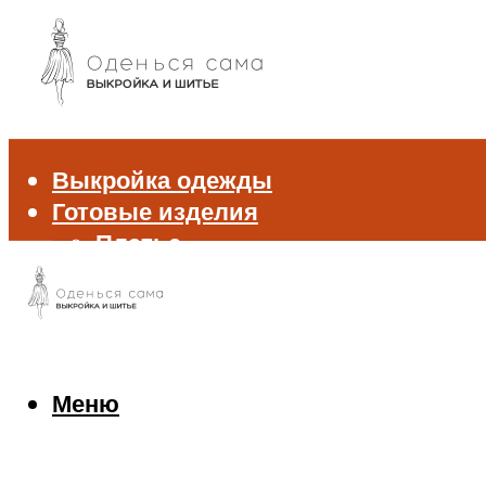
Выкройка одежды
Готовые изделия
Платье
Брюки
Блуза и рубашка
Пиджак и жакет
Жилет
Джемпер и свитер
Меню
Нижнее белье
Аксессуары