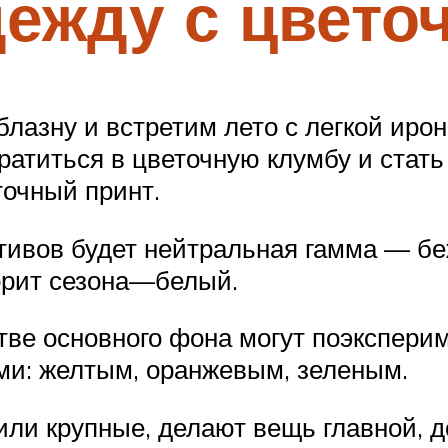
дежду с цвет
лазну и встретим лето с легкой иро
ратиться в цветочную клумбу и стать
точный принт.
вов будет нейтральная гамма — беж,
ворит сезона—белый.
ве основного фона могут поэкспери
и: желтым, оранжевым, зеленым.
или крупные, делают вещь главной, 