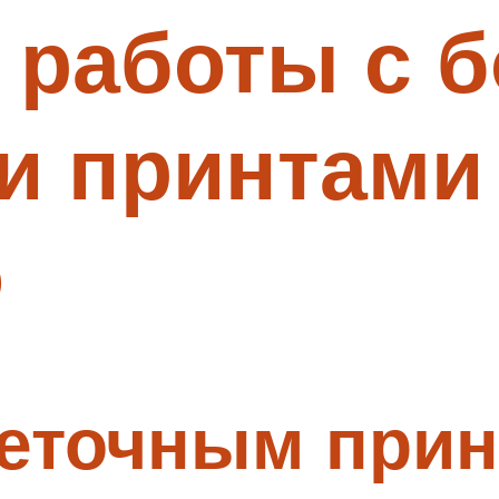
в работы с 
и принтами 
о
еточным прин