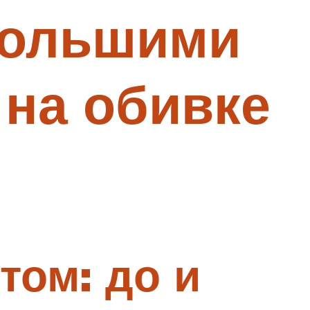
большими
на обивке
том: до и