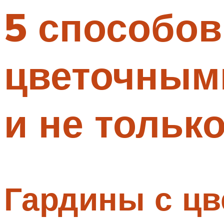
5 способо
Меню
цветочным
и не тольк
Гардины с цв