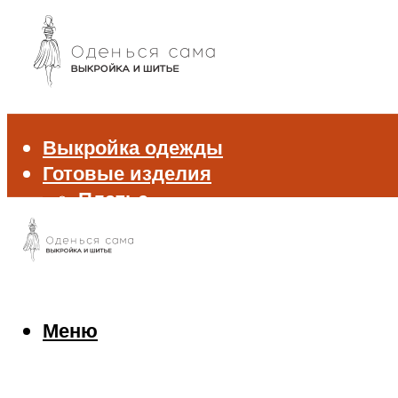
Выкройка одежды
Готовые изделия
Платье
Брюки
Блуза и рубашка
Пиджак и жакет
Жилет
Джемпер и свитер
Меню
Нижнее белье
Аксессуары