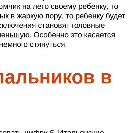
мчик на лето своему ребенку, то
ык в жаркую пору, то ребенку будет
Исключения становят головные
меньшую. Особенно это касается
немного стянуться.
пальников в
совать цифру 6. Итальянские