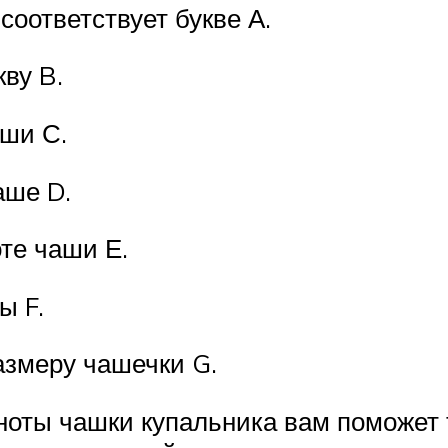
оответствует букве А.
кву B.
аши С.
аше D.
те чаши Е.
ы F.
азмеру чашечки G.
оты чашки купальника вам поможет т