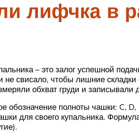
ли лифчка в 
альника – это залог успешной подачи
 и не свисало, чтобы лишние складк
измеряли обхват груди и записывали 
 обозначение полноты чашки: C, D, B 
ашки для своего купальника. Форму
гие).