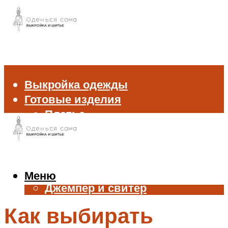
Выкройка одежды
Готовые изделия
Платье
Брюки
Блуза и рубашка
Пиджак и жакет
Жилет
Меню
Джемпер и свитер
Нижнее белье
Как выбирать
Аксессуары