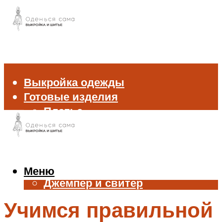
Выкройка одежды
Готовые изделия
Платье
Брюки
Блуза и рубашка
Пиджак и жакет
Жилет
Меню
Джемпер и свитер
Нижнее белье
Учимся правильной
Аксессуары