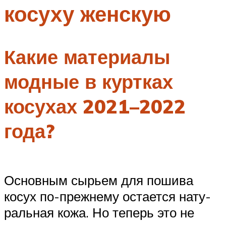
косуху женскую
Меню
Какие материалы
модные в куртках
косухах 2021–2022
года?
Основ­ным сырьем для поши­ва
косух по-преж­не­му оста­ет­ся нату­
раль­ная кожа. Но теперь это не