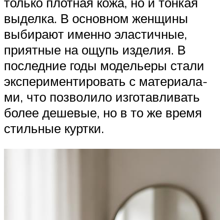
толь­ко плот­ная кожа, но и тон­кая
выдел­ка. В основ­ном жен­щи­ны
выби­ра­ют имен­но эла­стич­ные,
при­ят­ные на ощупь изде­лия. В
послед­ние годы моде­лье­ры ста­ли
экс­пе­ри­мен­ти­ро­вать с мате­ри­а­ла­
ми, что поз­во­ли­ло изго­тав­ли­вать
более деше­вые, но в то же вре­мя
стиль­ные куртки.