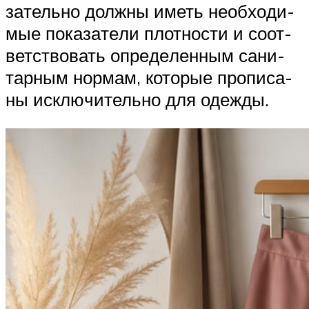
за­тель­но долж­ны иметь необ­хо­ди­
мые пока­за­те­ли плот­но­сти и соот­
вет­ство­вать опре­де­лен­ным сани­
тар­ным нор­мам, кото­рые про­пи­са­
ны исклю­чи­тель­но для одежды.