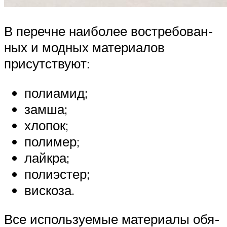
В перечне наи­бо­лее вос­тре­бо­ван­
ных и мод­ных мате­ри­а­лов
присутствуют:
поли­амид;
зам­ша;
хло­пок;
поли­мер;
лай­к­ра;
поли­эс­тер;
вис­ко­за.
Все исполь­зу­е­мые мате­ри­а­лы обя­