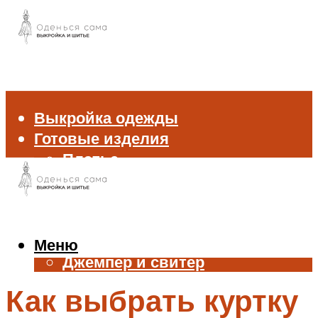
Выкройка одежды
Готовые изделия
Платье
Брюки
Блуза и рубашка
Пиджак и жакет
Жилет
Меню
Джемпер и свитер
Нижнее белье
Как выбрать куртку
Аксессуары