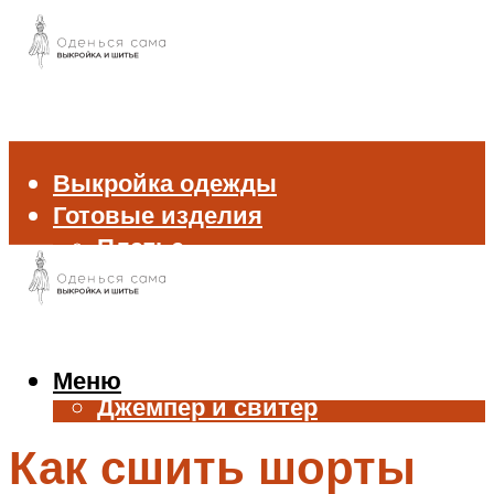
Выкройка одежды
Готовые изделия
Платье
Брюки
Блуза и рубашка
Пиджак и жакет
Жилет
Меню
Джемпер и свитер
Нижнее белье
Как сшить шорты
Аксессуары