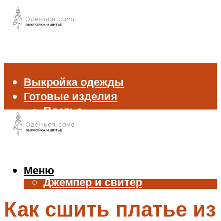
Выкройка одежды
Готовые изделия
Платье
Брюки
Блуза и рубашка
Пиджак и жакет
Жилет
Меню
Джемпер и свитер
Нижнее белье
Как сшить платье из
Аксессуары