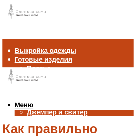
Выкройка одежды
Готовые изделия
Платье
Брюки
Блуза и рубашка
Пиджак и жакет
Жилет
Меню
Джемпер и свитер
Нижнее белье
Как правильно
Аксессуары