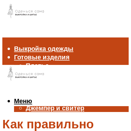
Выкройка одежды
Готовые изделия
Платье
Брюки
Блуза и рубашка
Пиджак и жакет
Жилет
Меню
Джемпер и свитер
Нижнее белье
Как правильно
Аксессуары