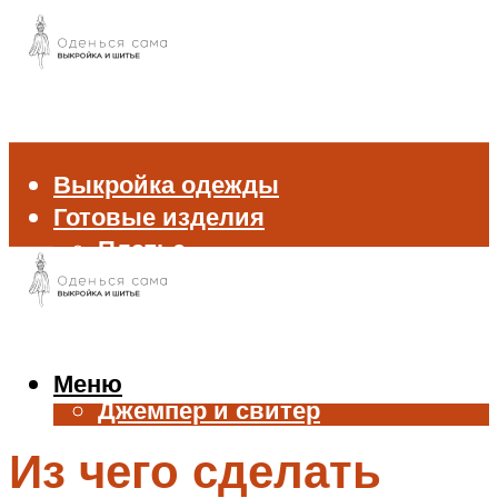
Выкройка одежды
Готовые изделия
Платье
Брюки
Блуза и рубашка
Пиджак и жакет
Жилет
Меню
Джемпер и свитер
Нижнее белье
Из чего сделать
Аксессуары