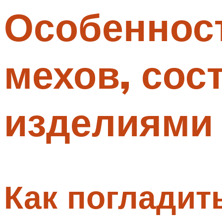
Особеннос
Меню
мехов, сост
изделиями
Как погладит