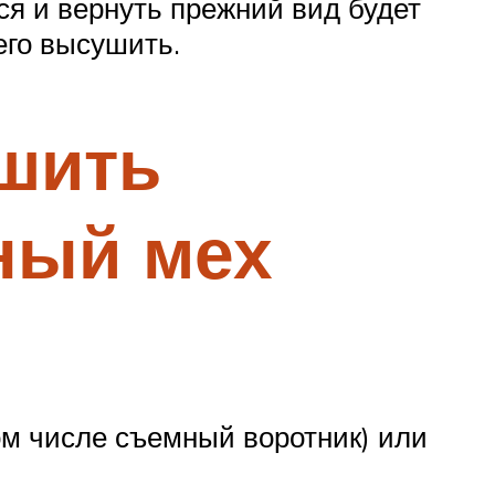
ся и вернуть прежний вид будет
его высушить.
шить
ный мех
том числе съемный воротник) или