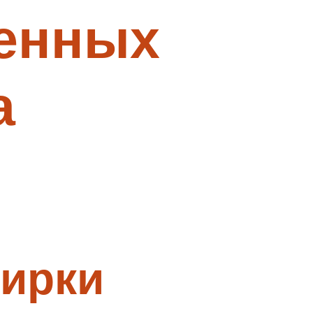
венных
а
тирки