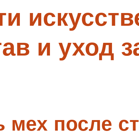
ти искусст
ав и уход з
ь мех после с