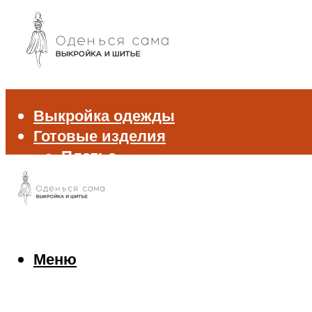
Выкройка одежды
Готовые изделия
Платье
Брюки
Блуза и рубашка
Пиджак и жакет
Жилет
Джемпер и свитер
Меню
Нижнее белье
Аксессуары