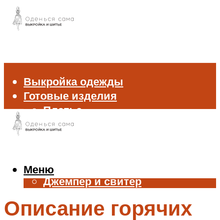
Выкройка одежды
Готовые изделия
Платье
Брюки
Блуза и рубашка
Пиджак и жакет
Жилет
Меню
Джемпер и свитер
Нижнее белье
Описание горячих
Аксессуары