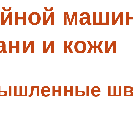
йной машин
ани и кожи
мышленные ш