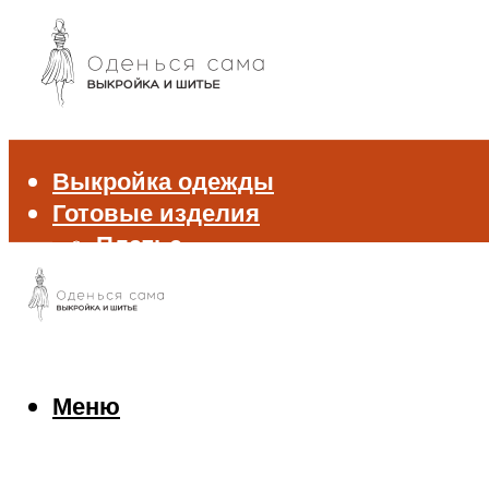
Выкройка одежды
Готовые изделия
Платье
Брюки
Блуза и рубашка
Пиджак и жакет
Жилет
Джемпер и свитер
Меню
Нижнее белье
Аксессуары