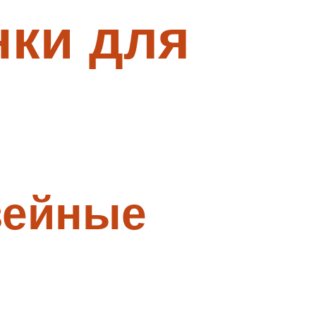
ки для
вейные