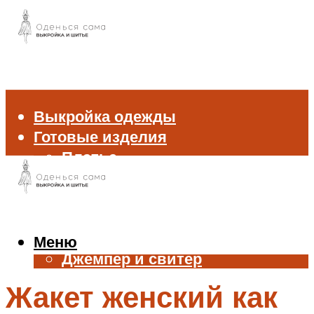
Выкройка одежды
Готовые изделия
Платье
Брюки
Блуза и рубашка
Пиджак и жакет
Жилет
Меню
Джемпер и свитер
Нижнее белье
Жакет женский как
Аксессуары