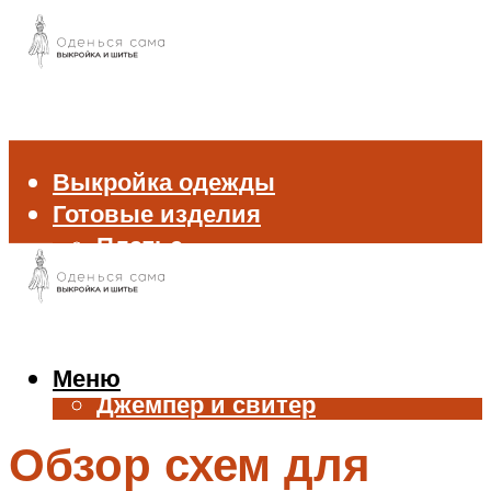
Выкройка одежды
Готовые изделия
Платье
Брюки
Блуза и рубашка
Пиджак и жакет
Жилет
Меню
Джемпер и свитер
Нижнее белье
Обзор схем для
Аксессуары