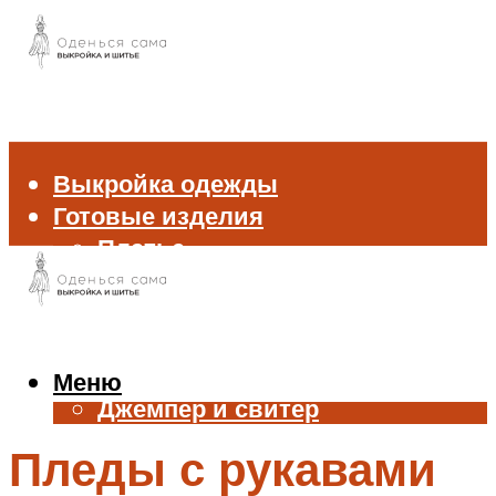
Выкройка одежды
Готовые изделия
Платье
Брюки
Блуза и рубашка
Пиджак и жакет
Жилет
Меню
Джемпер и свитер
Нижнее белье
Пледы с рукавами
Аксессуары