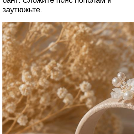
заутюжьте.