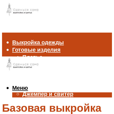
Выкройка одежды
Готовые изделия
Платье
Брюки
Блуза и рубашка
Пиджак и жакет
Жилет
Меню
Джемпер и свитер
Нижнее белье
Базовая выкройка
Аксессуары