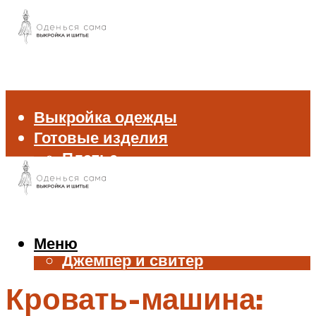
Выкройка одежды
Готовые изделия
Платье
Брюки
Блуза и рубашка
Пиджак и жакет
Жилет
Меню
Джемпер и свитер
Нижнее белье
Кровать-машина:
Аксессуары