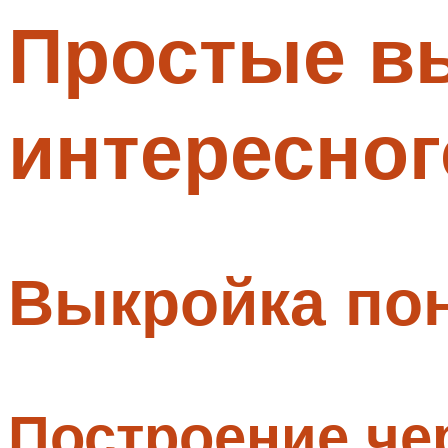
Простые в
Меню
интересног
Выкройка пон
Построение че