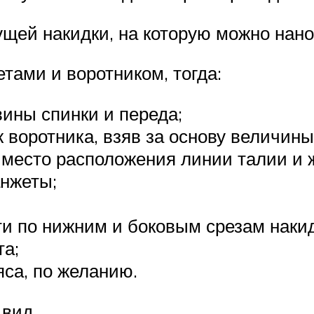
щей накидки, на которую можно нан
тами и воротником, тогда:
вины спинки и переда;
 воротника, взяв за основу величины
з место расположения линии талии и
анжеты;
и по нижним и боковым срезам накид
та;
яса, по желанию.
 вид.