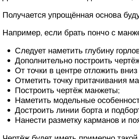
Получается упрощённая основа буду
Например, если брать пончо с манже
Следует наметить глубину горло
Дополнительно построить чертёж
От точки в центре отложить вни
Отметить точку притачивания м
Построить чертёж манжеты;
Наметить модельные особенност
Достроить линии борта и подбор
Нанести разметку карманов и по
Чертёж будет иметь примерно такой