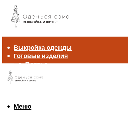
Выкройка одежды
Готовые изделия
Платье
Брюки
Блуза и рубашка
Пиджак и жакет
Жилет
Джемпер и свитер
Меню
Нижнее белье
Аксессуары