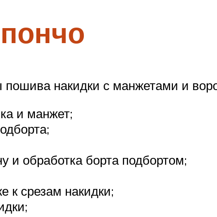
 пончо
 пошива накидки с манжетами и вор
ка и манжет;
одборта;
у и обработка борта подбортом;
е к срезам накидки;
идки;