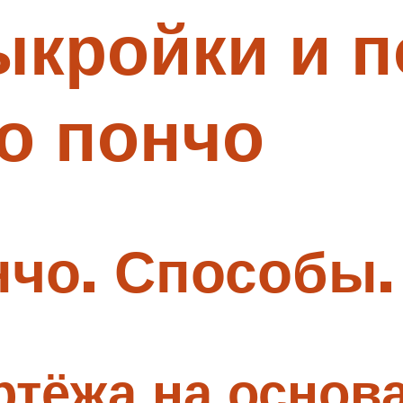
ыкройки и 
о пончо
чо. Способы.
ртёжа на основ