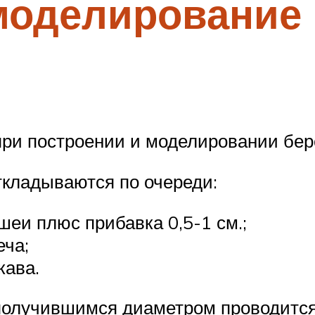
моделирование 
при построении и моделировании берёт
откладываются по очереди:
шеи плюс прибавка 0,5-1 см.;
еча;
кава.
получившимся диаметром проводится