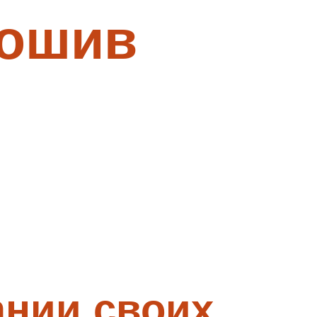
пошив
ании своих