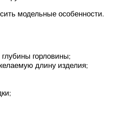
осить модельные особенности.
 глубины горловины;
 желаемую длину изделия;
ки;