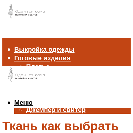
Выкройка одежды
Готовые изделия
Платье
Брюки
Блуза и рубашка
Пиджак и жакет
Жилет
Меню
Джемпер и свитер
Нижнее белье
Ткань как выбрать
Аксессуары