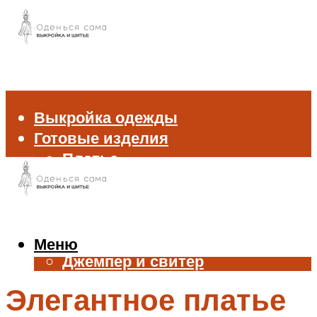
Выкройка одежды
Готовые изделия
Платье
Брюки
Блуза и рубашка
Пиджак и жакет
Жилет
Меню
Джемпер и свитер
Нижнее белье
Элегантное платье
Аксессуары