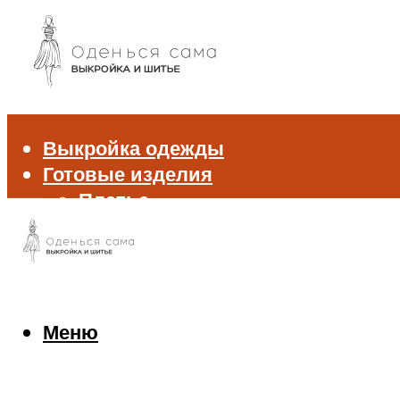
Выкройка одежды
Готовые изделия
Платье
Брюки
Блуза и рубашка
Пиджак и жакет
Жилет
Джемпер и свитер
Меню
Нижнее белье
Аксессуары