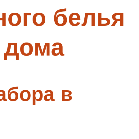
ного белья
 дома
абора в