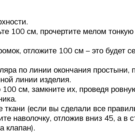
рхности.
те 100 см, прочертите мелом тонкую 
ромок, отложите 100 см – это будет 
ляра по линии окончания простыни, 
чной линии изделия.
 100 см, замкните их, проведя ровну
ника.
 ткани (если вы сделали все правиль
те наволочку, отложив вниз 45, а в с
а клапан).