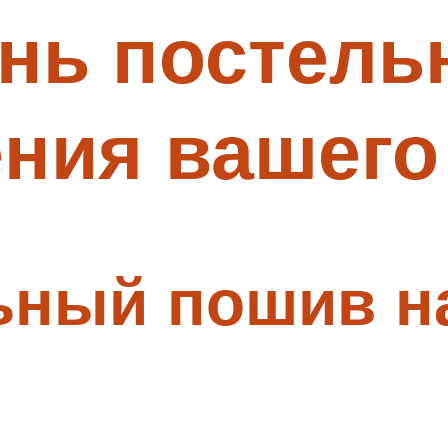
нь постель
ния вашего
ьный пошив н