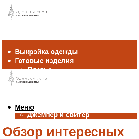
Выкройка одежды
Готовые изделия
Платье
Брюки
Блуза и рубашка
Пиджак и жакет
Жилет
Меню
Джемпер и свитер
Нижнее белье
Обзор интересных
Аксессуары