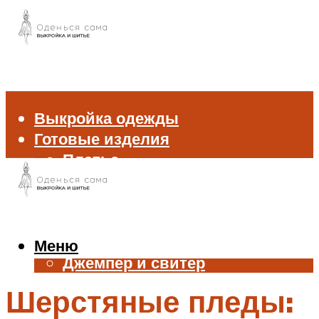
Выкройка одежды
Готовые изделия
Платье
Брюки
Блуза и рубашка
Пиджак и жакет
Жилет
Меню
Джемпер и свитер
Нижнее белье
Шерстяные пледы:
Аксессуары