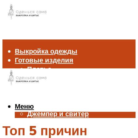
Выкройка одежды
Готовые изделия
Платье
Брюки
Блуза и рубашка
Пиджак и жакет
Жилет
Меню
Джемпер и свитер
Нижнее белье
Топ 5 причин
Аксессуары