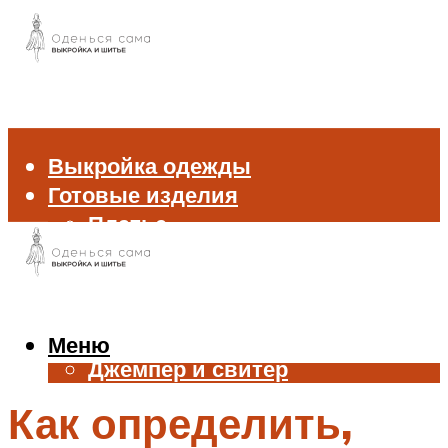
Выкройка одежды
Готовые изделия
Платье
Брюки
Блуза и рубашка
Пиджак и жакет
Жилет
Меню
Джемпер и свитер
Нижнее белье
Как определить,
Аксессуары